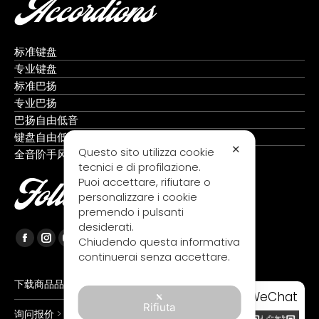
Accordions
标准键盘
专业键盘
标准巴扬
专业巴扬
巴扬自由低音
键盘自由低音
✕
Questo sito utilizza cookie
全音阶手风琴
tecnici e di profilazione.
Puoi accettare, rifiutare o
Follow us
personalizzare i cookie
premendo i pulsanti
desiderati.
Chiudendo questa informativa
Facebook
Instagram
YouTube
continuerai senza accettare.
page
page
page
opens
opens
opens
下载商品品目录 >
WeChat
in
in
in
Rifiuta
询问报价 >