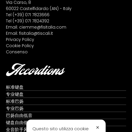
Via Carso, 8
60022 Castelfidardo (AN) - Italy
Tel
(+39) 071 7823666
Tel
(+39) 071 7824392
Email:
ciemme@fisitalia.com
Email:
fisitalia@tiscali.it
Privacy Policy
Cookie Policy
Consenso
Accordions
标准键盘
专业键盘
标准巴扬
专业巴扬
巴扬自由低音
键盘自由低音
✕
Questo sito utilizza cookie
全音阶手风琴