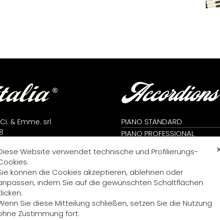
Accordions
PIANO STANDARD
 Ci. & Emme. srl
8
PIANO PROFESSIONAL
lfidardo (AN) - Italy
CROMATIC STANDARD
Diese Website verwendet technische und Profilierungs-
71 7823666
CROMATIC PROFESSIONAL
Cookies.
71 7824392
CROMATIC KONVERTER
Sie können die Cookies akzeptieren, ablehnen oder
me@fisitalia.com
PIANO KONVERTER
anpassen, indem Sie auf die gewünschten Schaltflächen
alia@tiscali.it
DIATONISCH
klicken.
icy
Wenn Sie diese Mitteilung schließen, setzen Sie die Nutzung
icy
ohne Zustimmung fort.
ng