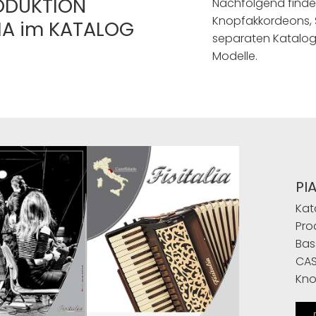
ODUKTION
Nachfolgend finde
Knopfakkordeons, 
LIA im KATALOG
separaten Katalog
Modelle.
PI
Kat
Pro
Bas
CAS
Kno