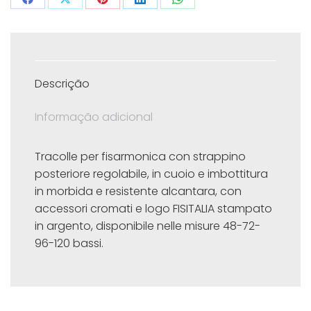
Share
Share
Share
Share
Share
on
on
on
on
on
Facebook
X
Pinterest
LinkedIn
WhatsApp
Descrição
Informação adicional
Tracolle per fisarmonica con strappino
posteriore regolabile, in cuoio e imbottitura
in morbida e resistente alcantara, con
accessori cromati e logo FISITALIA stampato
in argento, disponibile nelle misure 48-72-
96-120 bassi.