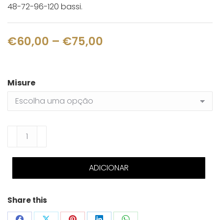
48-72-96-120 bassi.
Price
€
60,00
–
€
75,00
range:
€60,00
Misure
through
€75,00
Quantidade
de
Tracolle
ADICIONAR
Silver
Share this