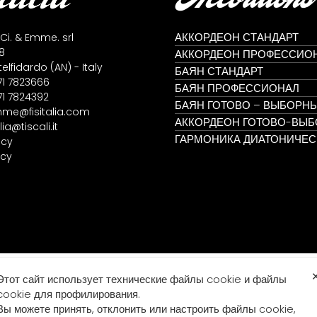
АККОРДЕОН СТАНДАРТ
 Ci. & Emme. srl
8
АККОРДЕОН ПРОФЕССИО
lfidardo (AN) - Italy
БАЯН СТАНДАРТ
71 7823666
БАЯН ПРОФЕССИОНАЛ
71 7824392
БАЯН ГОТОВО – ВЫБОРН
me@fisitalia.com
АККОРДЕОН ГОТОВО-ВЫ
alia@tiscali.it
ГАРМОНИКА ДИАТОНИЧЕС
icy
icy
Этот сайт использует технические файлы cookie и файлы
cookie для профилирования.
Вы можете принять, отклонить или настроить файлы cookie,