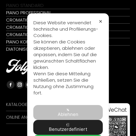
PIANO STANDARD
PIANO PROFESSIONAL
CROMATIC STANDARD
✕
Diese Website verwendet
CROMATIC PROFESSIONAL
technische und Profilierungs-
CROMATIC KONVERTER
Cookies.
Sie können die Cookies
PIANO KONVERTER
akzeptieren, ablehnen oder
DIATONISCH
anpassen, indem Sie auf die
gewünschten Schaltflächen
Folge uns
klicken.
Wenn Sie diese Mitteilung
schließen, setzen Sie die
Nutzung ohne Zustimmung
Facebook
Instagram
YouTube
fort.
page
page
page
opens
opens
opens
KATALOGE >
WeChat
in
in
in
Ablehnen
ONLINE ANGEBOT >
new
new
new
window
window
window
Benutzerdefiniert