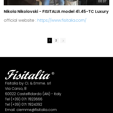
00:37
Nikola Nikolovski - FISITALIA model 41.45-TC Luxury
C
official website :
https://www.fisitalia.com/
1
2
Fisitalia by Ci. & Emme. srl
Via Carso, 8
60022 Castelfidardo (AN) - Italy
Tel
(+39) 071 7823666
Tel
(+39) 071 7824392
Email:
ciemme@fisitalia.com