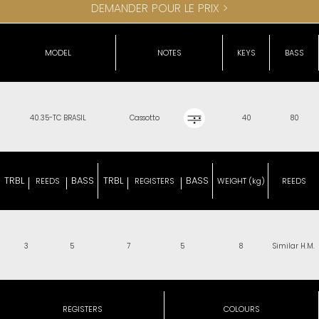
DEMANDER POUR LE PRIX >
MODEL
NOTES
KEYS
BASS
40.35-TC BRASIL
Cassotto
40
80
TRBL
BASS
TRBL
BASS
REEDS
REGISTERS
WEIGHT (kg)
REEDS
3
5
7
5
8
Similar H.M.
REGISTERS
COLOURS