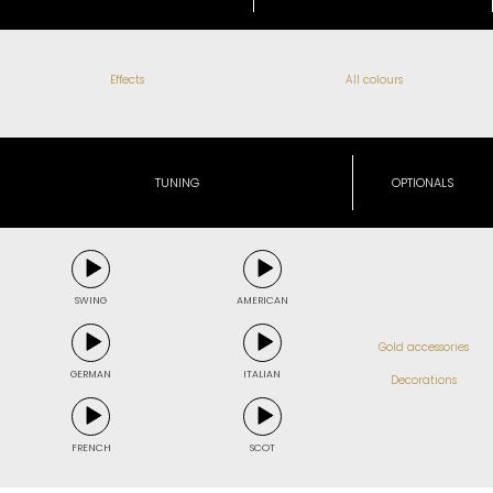
Effects
All colours
TUNING
OPTIONALS
SWING
AMERICAN
Gold accessories
GERMAN
ITALIAN
Decorations
FRENCH
SCOT