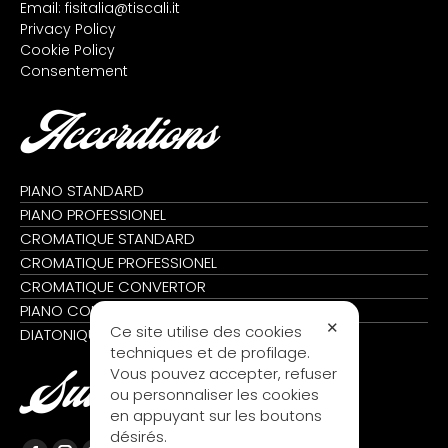
Email:
fisitalia@tiscali.it
Privacy Policy
Cookie Policy
Consentement
Accordions
PIANO STANDARD
PIANO PROFESSIONEL
CROMATIQUE STANDARD
CROMATIQUE PROFESSIONEL
CROMATIQUE CONVERTOR
PIANO CONVERTOR
✕
Ce site utilise des cookies
DIATONIQUE
techniques et de profilage.
Vous pouvez accepter, refuser
Suivez nous
ou personnaliser les cookies
en appuyant sur les boutons
désirés.