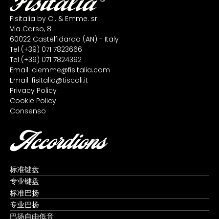
Fisitalia by Ci. & Emme. srl
Via Carso, 8
60022 Castelfidardo (AN) - Italy
Tel
(+39) 071 7823666
Tel
(+39) 071 7824392
Email:
ciemme@fisitalia.com
Email:
fisitalia@tiscali.it
Privacy Policy
Cookie Policy
Consenso
Accordions
标准键盘
专业键盘
标准巴扬
专业巴扬
巴扬自由低音