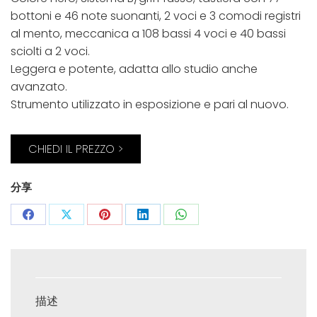
bottoni e 46 note suonanti, 2 voci e 3 comodi registri
al mento, meccanica a 108 bassi 4 voci e 40 bassi
sciolti a 2 voci.
Leggera e potente, adatta allo studio anche
avanzato.
Strumento utilizzato in esposizione e pari al nuovo.
CHIEDI IL PREZZO >
分享
Share
Share
Share
Share
Share
on
on
on
on
on
Facebook
X
Pinterest
LinkedIn
WhatsApp
描述