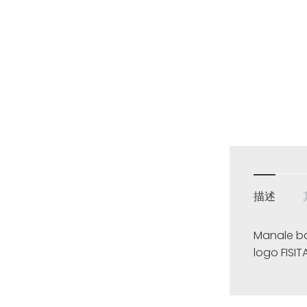
描述
Manale bas
logo FISIT