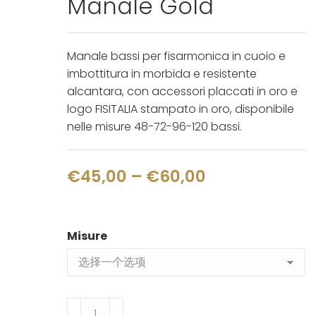
Manale Gold
Manale bassi per fisarmonica in cuoio e
imbottitura in morbida e resistente
alcantara, con accessori placcati in oro e
logo FISITALIA stampato in oro, disponibile
nelle misure 48-72-96-120 bassi.
价
€
45,00
–
€
60,00
格
范
Misure
围：
€45,00
至
Manale