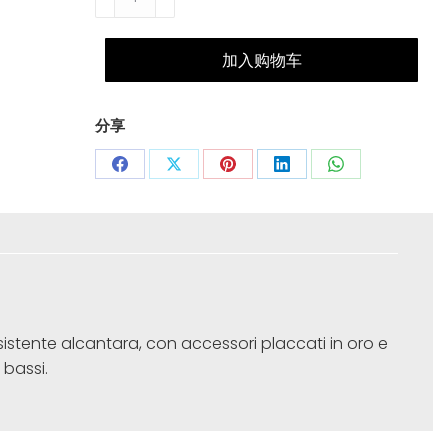
€60,00
Gold
数
加入购物车
量
分享
Share
Share
Share
Share
Share
on
on
on
on
on
Facebook
X
Pinterest
LinkedIn
WhatsApp
sistente alcantara, con accessori placcati in oro e
 bassi.