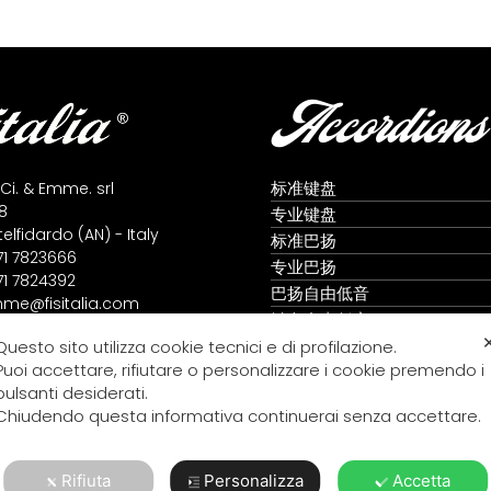
Accordions
标准键盘
 Ci. & Emme. srl
8
专业键盘
lfidardo (AN) - Italy
标准巴扬
71 7823666
专业巴扬
71 7824392
巴扬自由低音
me@fisitalia.com
键盘自由低音
alia@tiscali.it
全音阶手风琴
Questo sito utilizza cookie tecnici e di profilazione.
icy
Puoi accettare, rifiutare o personalizzare i cookie premendo i
icy
pulsanti desiderati.
Chiudendo questa informativa continuerai senza accettare.
Rifiuta
Personalizza
Accetta