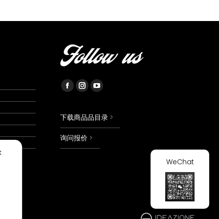
Follow us
Facebook
Instagram
YouTube
page
page
page
opens
opens
opens
下载商品品目录 >
in
in
in
询问报价 >
new
new
new
✕
window
window
window
WeChat