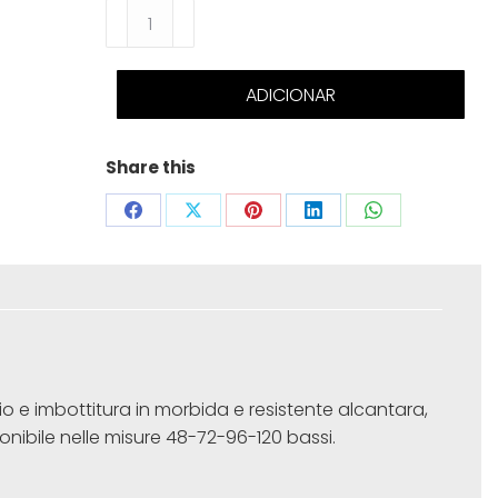
Quantidade
de
Tracolle
ADICIONAR
Gold
Share this
Share
Share
Share
Share
Share
on
on
on
on
on
Facebook
X
Pinterest
LinkedIn
WhatsApp
io e imbottitura in morbida e resistente alcantara,
onibile nelle misure 48-72-96-120 bassi.