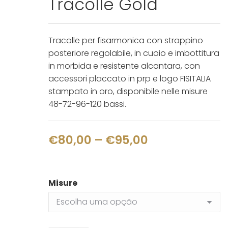
Tracolle Gold
Tracolle per fisarmonica con strappino
posteriore regolabile, in cuoio e imbottitura
in morbida e resistente alcantara, con
accessori placcato in prp e logo FISITALIA
stampato in oro, disponibile nelle misure
48-72-96-120 bassi.
Price
€
80,00
–
€
95,00
range:
€80,00
Misure
through
€95,00