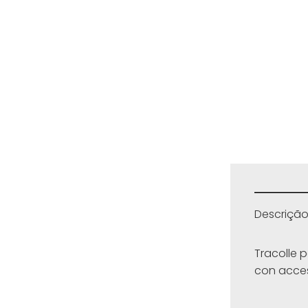
Descriçã
Tracolle p
con access