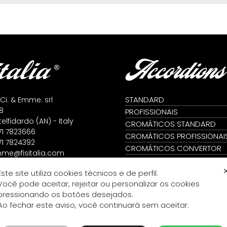
Accordions
STANDARD
 Ci. & Emme. srl
8
PROFISSIONAIS
lfidardo (AN) - Italy
CROMÁTICOS STANDARD
71 7823666
CROMÁTICOS PROFISSIONAI
71 7824392
CROMÁTICOS CONVERTOR
me@fisitalia.com
PROFISSIONAIS CONVERTOR
alia@tiscali.it
DIATÔNICOS
Este site utiliza cookies técnicos e de perfil.
icy
Você pode aceitar, rejeitar ou personalizar os cookies
icy
pressionando os botões desejados.
ento
Ao fechar este aviso, você continuará sem aceitar.