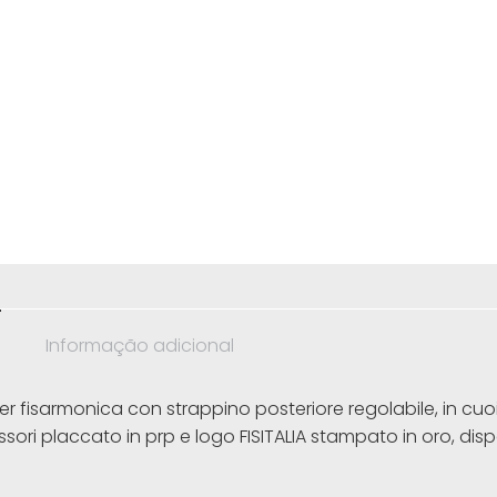
o
Informação adicional
er fisarmonica con strappino posteriore regolabile, in cuo
ori placcato in prp e logo FISITALIA stampato in oro, disp