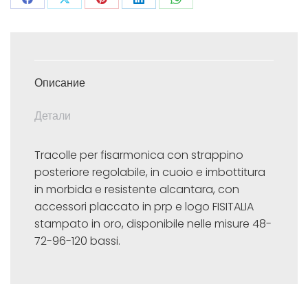
Поделиться
Поделиться
Поделиться
Поделиться
Поделиться
в
в
в
в
в
Facebook
X
Pinterest
LinkedIn
WhatsApp
Описание
Детали
Tracolle per fisarmonica con strappino
posteriore regolabile, in cuoio e imbottitura
in morbida e resistente alcantara, con
accessori placcato in prp e logo FISITALIA
stampato in oro, disponibile nelle misure 48-
72-96-120 bassi.