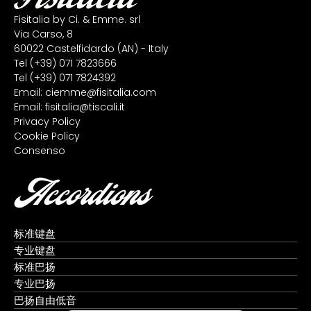
Fisitalia by Ci. & Emme. srl
Via Carso, 8
60022 Castelfidardo (AN) - Italy
Tel
(+39) 071 7823666
Tel
(+39) 071 7824392
Email:
ciemme@fisitalia.com
Email:
fisitalia@tiscali.it
Privacy Policy
Cookie Policy
Consenso
Accordions
标准键盘
专业键盘
标准巴扬
专业巴扬
巴扬自由低音