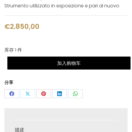
Strumento utilizzato in esposizione e pari al nuovo
€
2.850,00
库存 1 件
加入购物车
分享
Share
Share
Share
Share
Share
on
on
on
on
on
Facebook
X
Pinterest
LinkedIn
WhatsApp
描述