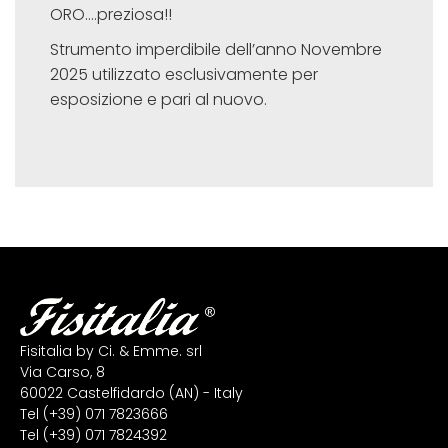
ORO….preziosa!!
Strumento imperdibile dell’anno Novembre
2025 utilizzato esclusivamente per
esposizione e pari al nuovo.
Fisitalia by Ci. & Emme. srl
Via Carso, 8
60022 Castelfidardo (AN) - Italy
Tel
(+39) 071 7823666
Tel
(+39) 071 7824392