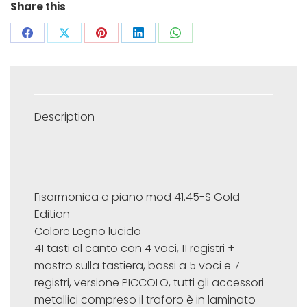
Share this
Share
Share
Share
Share
Share
on
on
on
on
on
Facebook
X
Pinterest
LinkedIn
WhatsApp
Description
Fisarmonica a piano mod 41.45-S Gold
Edition
Colore Legno lucido
41 tasti al canto con 4 voci, 11 registri +
mastro sulla tastiera, bassi a 5 voci e 7
registri, versione PICCOLO, tutti gli accessori
metallici compreso il traforo è in laminato