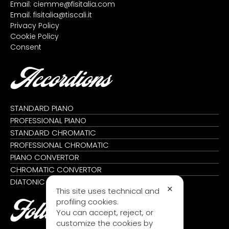
Email:
ciemme@fisitalia.com
Email:
fisitalia@tiscali.it
Privacy Policy
Cookie Policy
Consent
Accordions
STANDARD PIANO
PROFESSIONAL PIANO
STANDARD CHROMATIC
PROFESSIONAL CHROMATIC
PIANO CONVERTOR
CHROMATIC CONVERTOR
DIATONIC
✕
This site uses technical and
profiling cookies.
Follow us
You can accept, reject, or
customize the cookies by