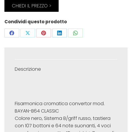
CHIEDI IL PREZZO >
Condividi questo prodotto
Share
Share
Share
Share
Share
on
on
on
on
on
Facebook
X
Pinterest
LinkedIn
WhatsApp
Descrizione
Fisarmonica cromatica convertor mod.
BAYAN-B64 CLASSIC
Colore nero, Sistema B/griff russo, tastiera
con 107 bottoni e 64 note suonanti, 4 voci