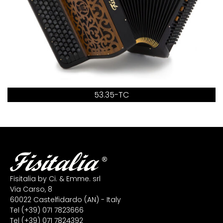
53.35-TC
Fisitalia by Ci. & Emme. srl
Via Carso, 8
60022 Castelfidardo (AN) - Italy
Tel
(+39) 071 7823666
Tel
(+39) 071 7824392