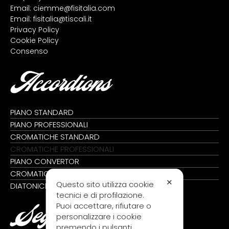
Email:
ciemme@fisitalia.com
Email:
fisitalia@tiscali.it
Privacy Policy
Cookie Policy
Consenso
Accordions
PIANO STANDARD
PIANO PROFESSIONALI
CROMATICHE STANDARD
CROMATICHE PROFESSIONALI
PIANO CONVERTOR
CROMATICHE CONVERTOR
✕
Questo sito utilizza cookie
DIATONICHE
tecnici e di profilazione.
Puoi accettare, rifiutare o
Seguici su
personalizzare i cookie
premendo i pulsanti