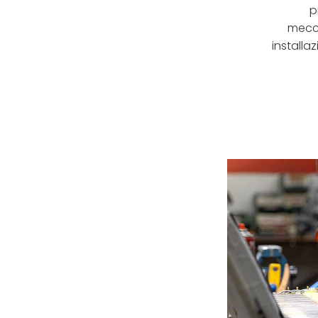
p
mecca
installa