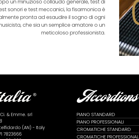
opo un minuzioso collaudo generale, test di
est sonori e test meccanici, la fisarmonica è
nalmente pronta ad esaudire il sogno di ogni
musicista, che sia un semplice amatore o un
meticoloso professionista.
Accordions
PIANO STANDARD
 Ci. & Emme. srl
8
PIANO PROFESSIONALI
lfidardo (AN) - Italy
CROMATICHE STANDARD
71 7823666
CROMATICHE PROFESSIONAL