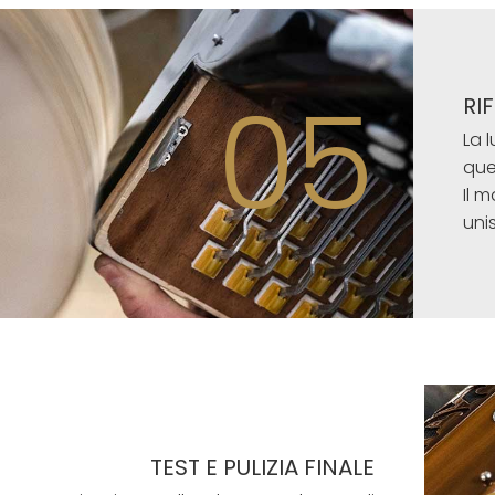
05
RI
La 
que
Il 
uni
TEST E PULIZIA FINALE