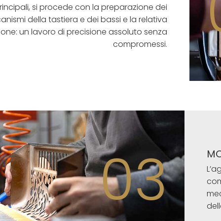
rincipali, si procede con la preparazione dei
nismi della tastiera e dei bassi e la relativa
zione: un lavoro di precisione assoluto senza
compromessi.
03
MO
L’ag
com
mec
dell