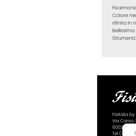
Fisarmoni
Colore ner
rifinita i
Bellissima.
Strumento 
Fisitalia by
Via Carso, 
60022 Caste
Tel
(+39) 0