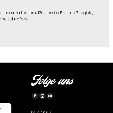
tro sulla tastiera, 120 bassi a 5 voci e 7 registri,
one sul traforo.
Folge uns
Facebook
Instagram
YouTube
page
page
page
✕
opens
opens
opens
KATALOGE >