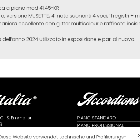
ca a piano mod 41.45-KR
o, versione MUSETTE, 41 note suonanti 4 voci, 11 registri + mas
n maniera eccellente con glitter multicolour e raffinata incisi
dell’anno 2024 utilizzato in esposizione e pari al nuovo.
Accordions
PIANO STANDARD
 Ci. & Emme. srl
8
PIANO PROFESSIONAL
lfidardo (AN) - Italy
CROMATIC STANDARD
Diese Website verwendet technische und Profilierungs-
71 7823666