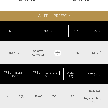
CHIEDI IL PREZZO >
MODEL
NOTES
KEYS
BASS
Cassotto
Bayan-P2
45
58 (120)
Convertor
TRBL
TRBL
REEDS
REGISTERS
WEIGHT
SIZE (cm)
BASS
BASS
(kg)
45x50x22
—
4
2 (6)
15+6C
7+2
13.5
keyboard length
53cm