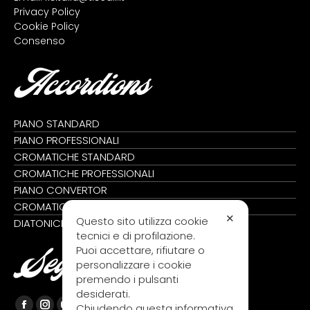
Privacy Policy
Cookie Policy
Consenso
Accordions
PIANO STANDARD
PIANO PROFESSIONALI
CROMATICHE STANDARD
CROMATICHE PROFESSIONALI
PIANO CONVERTOR
CROMATICHE CONVERTOR
✕
Questo sito utilizza cookie
DIATONICHE
tecnici e di profilazione.
Puoi accettare, rifiutare o
Seguici su
personalizzare i cookie
premendo i pulsanti
desiderati.
Chiudendo questa informativa