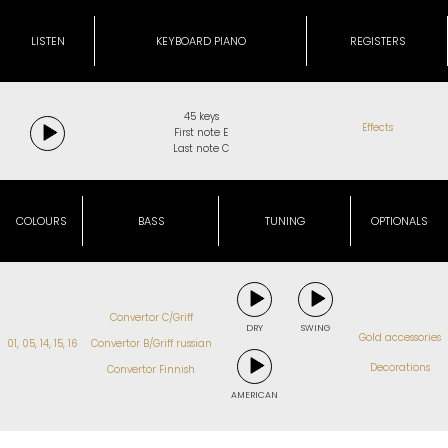
LISTEN
KEYBOARD PIANO
REGISTERS
45 keys
Effects
First note E
Last note C
COLOURS
BASS
TUNING
OPTIONALS
Convertor C/Griff
DRY
SWING
Gold accessories
01, 05, 14, 15, 16
Convertor B/Griff russian
Decorations
Convertor Finnish
AMERICAN