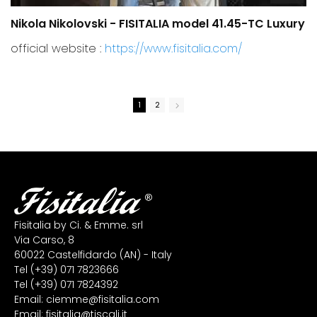
Nikola Nikolovski - FISITALIA model 41.45-TC Luxury
C
official website :
https://www.fisitalia.com/
1
2
Fisitalia by Ci. & Emme. srl
Via Carso, 8
60022 Castelfidardo (AN) - Italy
Tel
(+39) 071 7823666
Tel
(+39) 071 7824392
Email:
ciemme@fisitalia.com
Email:
fisitalia@tiscali.it