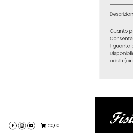
Descrizio
Guanto per
Consente 
Il guanto 
Disponibi
adulti (c
€
0,00
si
si
si