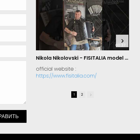
00:37
Nikola Nikolovski - FISITALIA model 41.45-TC Luxury
official website :
https://www.fisitalia.com/
1
2