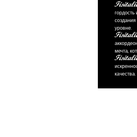
гордость 
создания
уровне.
аккордеон
мечта, ко
искреннос
качества.