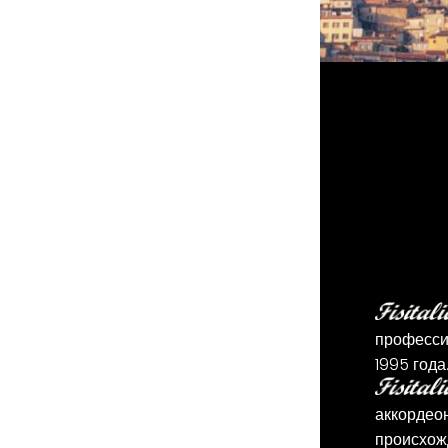
професси
1995 года
аккордео
происхож