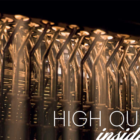
H
I
G
H
Q
U
insid