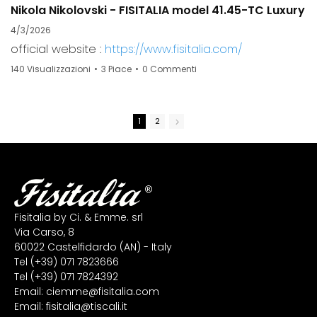
Nikola Nikolovski - FISITALIA model 41.45-TC Luxury
F
4/3/2026
6/
official website :
https://www.fisitalia.com/
O
140 Visualizzazioni
•
3 Piace
•
0 Commenti
27
1
2
Fisitalia by Ci. & Emme. srl
Via Carso, 8
60022 Castelfidardo (AN) - Italy
00:59
Tel
(+39) 071 7823666
Tel
(+39) 071 7824392
Certamen Nacional de Acordeon: La campanella
Email:
ciemme@fisitalia.com
6/26/2025
6/
Email:
fisitalia@tiscali.it