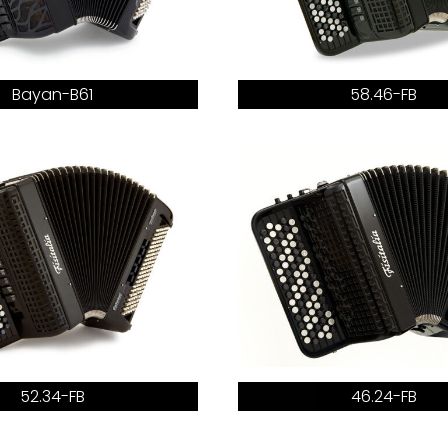
Bayan-B61
58.46-FB
52.34-FB
46.24-FB