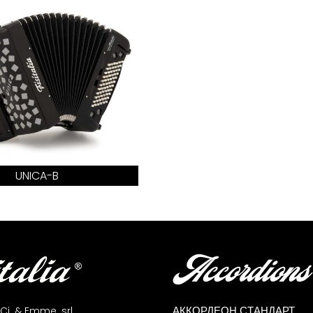
UNICA-B
Accordions
АККОРДЕОН СТАНДАРТ
 Ci. & Emme. srl