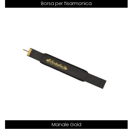
Borsa per fisarmonica
Manale Gold