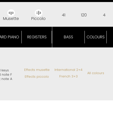
41
120
4
Musette
Piccolo
ARD PIANO
REGISTERS
BASS
COLOURS
Effects musette
International 2+4
1 keys
All colours
st note F
French 3+3
Effects piccolo
t note A