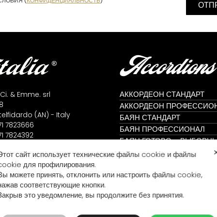
СЛОВИЯ (
КОНФИДЕНЦИАЛЬНОСТЬ
)
Accordions
АККОРДЕОН СТАНДАРТ
 Ci. & Emme. srl
8
АККОРДЕОН ПРОФЕССИО
lfidardo (AN) - Italy
БАЯН СТАНДАРТ
71 7823666
БАЯН ПРОФЕССИОНАЛ
71 7824392
БАЯН ГОТОВО – ВЫБОРН
me@fisitalia.com
АККОРДЕОН ГОТОВО-ВЫ
Этот сайт использует технические файлы cookie и файлы
alia@tiscali.it
ГАРМОНИКА ДИАТОНИЧЕС
cookie для профилирования.
icy
Вы можете принять, отклонить или настроить файлы cookie,
icy
нажав соответствующие кнопки.
Закрыв это уведомление, вы продолжите без принятия.