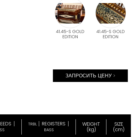
41.45-S GOLD
41.45-S GOLD
EDITION
EDITION
ЗАПРОСИТЬ ЦЕНУ >
REEDS
REGISTERS
WEIGHT
SIZE
TRBL
(kg)
(cm)
SS
BASS