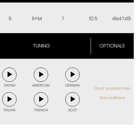
5
11+M
7
10.5
41x47x19
TUNING
OPTIONALS
SWING
AMERICAN
GERMAN
Gold accessories
Decorations
ITALIAN
FRENCH
SCOT