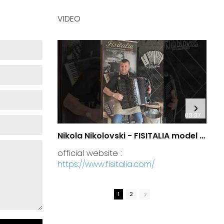
VIDEO
00:37
Nikola Nikolovski - FISITALIA model 41.45-TC Luxury
official website :
https://www.fisitalia.com/
1
2