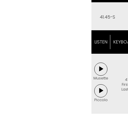
41.45-S
LISTEN
KEYBO
Musette
4
Fir
Las
Piccolo