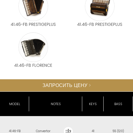
41.46-FB PRESTIGEPLUS
41.46-FB PRESTIGEPLUS
41.46-FB FLORENCE
ЗАПРОСИТЬ ЦЕНУ >
MODEL
NOTES
KEYS
BASS
41.46-FB
Convertor
41
55 (120)