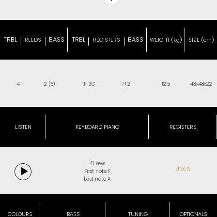
TRBL
BASS
TRBL
BASS
REEDS
REGISTERS
WEIGHT (kg)
SIZE (cm)
4
2 (6)
11+3C
7+2
12.5
43x48x22
LISTEN
KEYBOARD PIANO
REGISTERS
41 keys
Effects
First note F
Last note A
COLOURS
BASS
TUNING
OPTIONALS