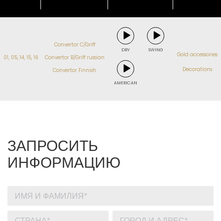
Convertor C/Griff
DRY
SWING
Gold accessories
01, 05, 14, 15, 16
Convertor B/Griff russian
Decorations
Convertor Finnish
AMERICAN
ЗАПРОСИТЬ
ИНФОРМАЦИЮ