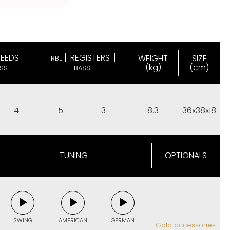
REEDS
REGISTERS
WEIGHT
SIZE
TRBL
(kg)
(cm)
SS
BASS
4
5
3
8.3
36x38x18
TUNING
OPTIONALS
SWING
AMERICAN
GERMAN
Gold accessories