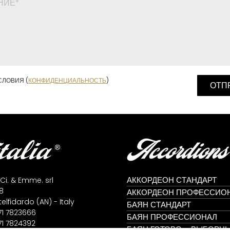
СЛОВИЯ (
КОНФИДЕНЦИАЛЬНОСТЬ
)
Accordions
АККОРДЕОН СТАНДАРТ
 Ci. & Emme. srl
8
АККОРДЕОН ПРОФЕССИО
lfidardo (AN) - Italy
БАЯН СТАНДАРТ
71 7823666
БАЯН ПРОФЕССИОНАЛ
71 7824392
БАЯН ГОТОВО – ВЫБОРН