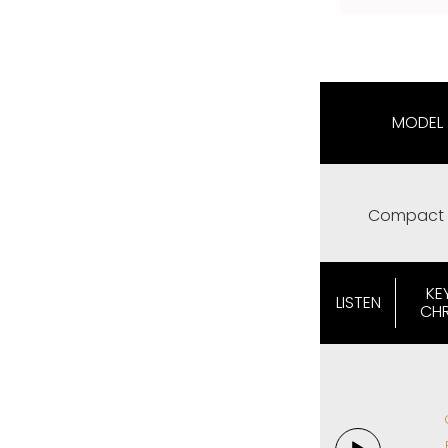
MODEL
Compact 
KE
LISTEN
CH