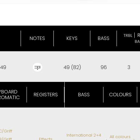
TRBL
NOTES
KEYS
BASS
BA
49
49 (82)
96
3
YBOARD
REGISTERS
BASS
COLOURS
ROMATIC
C/Griff
International 2+4
All colours
B/Griff
Effects