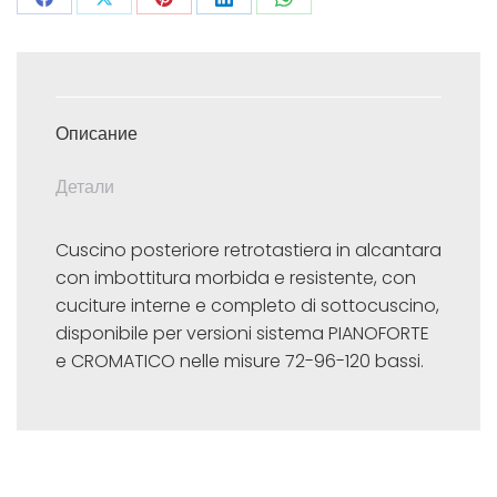
Поделиться
Поделиться
Поделиться
Поделиться
Поделиться
в
в
в
в
в
Facebook
X
Pinterest
LinkedIn
WhatsApp
Описание
Детали
Cuscino posteriore retrotastiera in alcantara
con imbottitura morbida e resistente, con
cuciture interne e completo di sottocuscino,
disponibile per versioni sistema PIANOFORTE
e CROMATICO nelle misure 72-96-120 bassi.