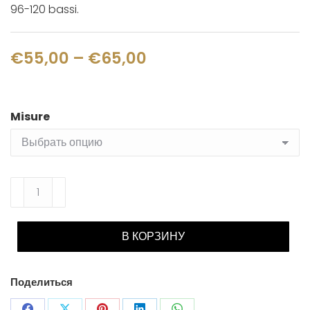
96-120 bassi.
Диапазон
€
55,00
–
€
65,00
цен:
€55,00
Misure
–
€65,00
Количество
товара
Cuscino
В КОРЗИНУ
Поделиться